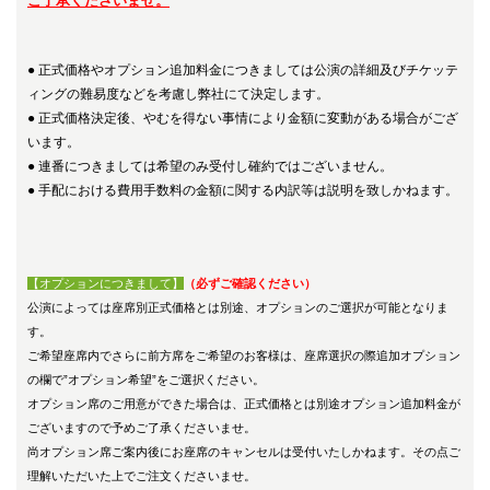
ご了承くださいませ。
●
正式価格やオプション追加料金につきましては公演の詳細及びチケッテ
ィングの難易度などを考慮し弊社にて決定します。
●
正式価格決定後、やむを得ない事情により金額に変動がある場合がござ
います。
●
連番につきましては希望のみ受付し確約ではございません。
●
手配における費用手数料の金額に関する内訳等は説明を致しかねます。
【オプションにつきまして】
（必ずご確認ください）
公演によっては座席別正式価格とは別途、オプションのご選択が可能となりま
す。
ご希望座席内でさらに前方席をご希望のお客様は、座席選択の際追加オプション
の欄で”オプション希望”をご選択ください。
オプション席のご用意ができた場合は、正式価格とは別途オプション追加料金が
ございますので予めご了承くださいませ。
尚オプション席ご案内後にお座席のキャンセルは受付いたしかねます。その点ご
理解いただいた上でご注文くださいませ。