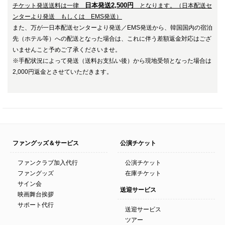
日本発送2,500円
チケット発送送料は一律
となります。（日本配送セ
ンターより発送 もしくは EMS発送）
また、万が一日本配送センターより発送／EMS発送から、韓国国内の宿泊
先（ホテル等）への配送となった場合は、これに伴う差額返金対応はござ
いませんこと予めご了承くださいませ。
※手配状況によって発送（送料お支払い後）から
現地受領となった場合は
2,000円返金とさせていただきます。
ファングッズ＆サービス
公演チケット
ファンクラブ加入代行
公演チケット
ファングッズ
在庫チケット
サイン会
送迎サービス
映画舞台挨拶
サポート代行
送迎サービス
ツアー