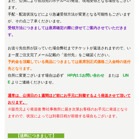
また、公演により宿泊先のホテルへの発送、現地受領となる場合もござい
ます。
手配・配送状況などにより急遽受領方法が変更となる可能性もございます
が、その点ご了承くださいませ。
受領方法につきましては座席確定の際に併せてご案内させていただきま
す。
お送り先住所が誤っていた場合弊社までチケットが返送されますので、い
ま一度ご注文完了メール記載の「送付先」をご確認ください。
予約金を頂戴している商品につきましては座席別正式価格ご入金時の送付
先となります。
住所に変更ございます場合は必ず
HP内1:1お問い合わせ
または
LIN
E
よりご連絡くださいませ。
通常は、公演日の１週間ほど前にお手元に到着するよう発送させて頂いて
おります。
※販売元より発送後 弊社事務所に届き次第お客様のお手元に発送となり
ますので、状況によっては到着日程が前後する場合もございます。
【送料につきまして】