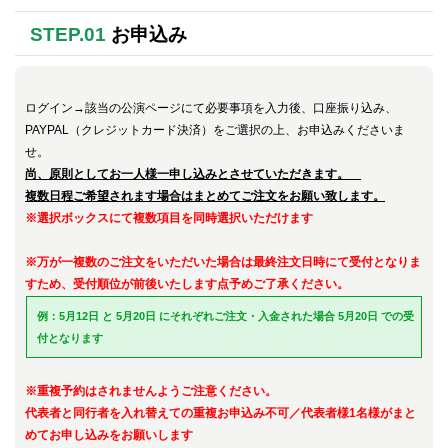
STEP.01
お申込み
ログイン→該当の公演ページにて必要事項を入力後、
口座振り込み、
PAYPAL（クレジットカード決済）をご選択の上、お申込みくださいま
せ。
尚、原則としてお一人様一申し込みとさせていただきます。
複数日程ご希望されます場合はまと
めてご注文をお願い致します
。
※選択ボックスにて
複数項目を同時選択いただけます
※
万が一
複数のご注文をいただいた場合は最終注文日時にて受付となりま
すため、受付順位が前後いたします点予めご了承ください。
例：5月12日 と 5月20日 にそれぞれご注文・入金された場合 5月20日 での受
付となります
※
重複予約はされませんようご注意ください。
代表者と同行者を入れ替えての重複お申込み不可／
代表者様1名様がまと
めてお申し込みをお願いします