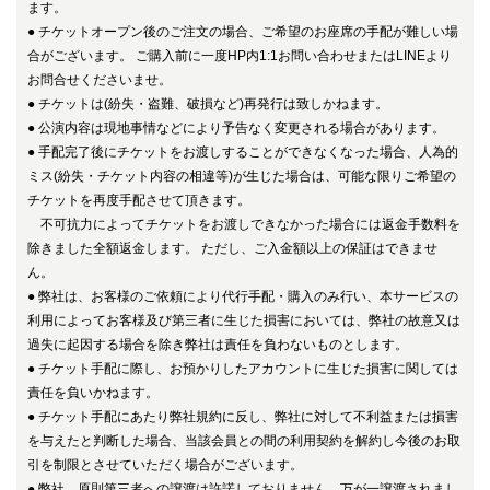
ます。
●
チケットオープン後のご注文の場合、ご希望のお座席の手配が難しい場
合がございます。 ご購入前に一度HP内1:1お問い合わせまたはLINEより
お問合せくださいませ。
●
チケットは(紛失・盗難、破損など)再発行は致しかねます。
●
公演内容は現地事情などにより予告なく変更される場合があります。
●
手配完了後にチケットをお渡しすることができなくなった場合、人為的
ミス(紛失・チケット内容の相違等)が生じた場合は、
可能な限りご希望の
チケットを再度手配させて頂きます。
不可抗力によってチケットをお渡しできなかった場合には返金手数料を
除きました全額返金します。 ただし、ご入金額以上の保証はできませ
ん。
●
弊社は、お客様のご依頼により代行手配・購入のみ行い、
本サービスの
利用によってお客様及び第三者に生じた損害においては、弊社の故意又は
過失に起因する場合を除き弊社は責任を負わないものとします。
●
チケット
手配に際し、お預かりしたアカウントに生じた損害に関しては
責任を負いかねます。
●
チケット手配にあたり弊社規約に反し、弊社に対して不利益または損害
を与えたと判断した場合、当該会員との間の利用契約を解約し今後のお取
引を制限とさせていただく場合がございます。
●
弊社、原則第三者への譲渡は許諾しておりません。万が一譲渡されまし