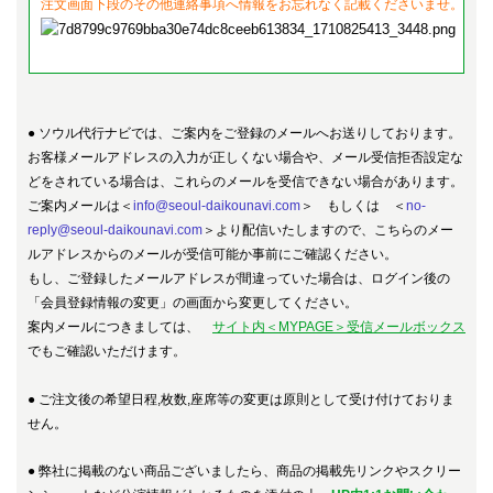
注文画面下段のその他連絡事項へ情報をお忘れなく記載くださいませ。
● ソウル代行ナビでは、ご案内をご登録のメールへお送りしております。
お客様メールアドレスの入力が正しくない場合や、メール受信拒否設定な
どをされている場合は、これらのメールを受信できない場合があります。
ご案内メールは
＜
info@seoul-daikounavi.com
＞
もしくは
＜
no-
reply@seoul-daikounavi.com
＞
より配信いたしますので、こちらのメー
ルアドレスからのメールが受信可能か事前にご確認ください。
もし、ご登録したメールアドレスが間違っていた場合は、ログイン後の
「会員登録情報の変更」の画面から変更してください。
案内メールにつきましては、
サイト内＜MYPAGE＞受信メールボックス
でもご確認いただけます。
●
ご注文後の希望日程,枚数,座席等の変更は原則として受け付けておりま
せん。
●
弊社に掲載のない商品ございましたら、商品の掲載先リンクやスクリー