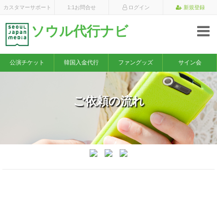
×
カスタマーサポート
1:1お問合せ
ログイン
新規登録
ソウル代行ナビ
公演チケット
韓国入金代行
ファングッズ
サイン会
ご依頼の流れ
【必読】商品がお手元に届くまでの流れと注意点につい
てご説明致します