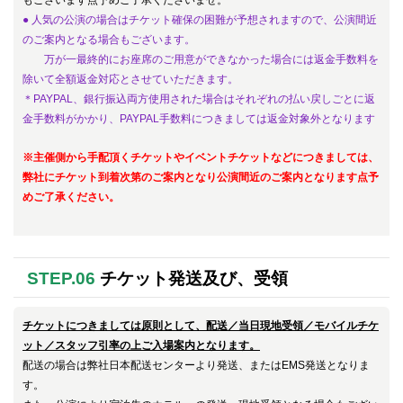
もございます点予めご了承くださいませ。
● 人気の公演の場合はチケット確保の困難が予想されますので、公演間近
のご案内となる場合もございます。
万が一
最終的にお座席のご用意ができなか
った場合には返金手数料を
除いて全額返金対応とさせていただきます。
＊PAYPAL、銀行振込両方使用された場合はそれぞれの払い戻しごとに返
金手数料がかかり、PAYPAL手数料につきましては返金対象外となります
※主催側から手配頂くチケットやイベントチケットなどにつきましては、
弊社にチケット到着次第のご案内となり公演間近のご案内となります点予
めご了承ください。
STEP.06
チケット発送及び、受領
チケットにつきましては原則として、配送／当日現地受領／モバイルチケ
ット／スタッフ引率の上ご入場案内となります。
配送の場合は弊社日本配送センターより発送、またはEMS発送となりま
す。