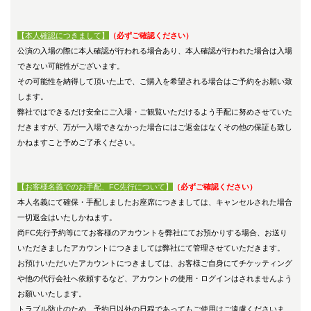
【本人確認につきまして】
（必ずご確認ください）
公演の入場の際に本人確認が行われる場合あり、本人確認が行われた場合は入場
できない可能性がございます。
その可能性を納得して頂いた上で、ご購入を希望される場合はご予約をお願い致
します。
弊社ではできるだけ安全にご入場・ご観覧いただけるよう手配に努めさせていた
だきますが、
万が一入場できなかった場合にはご返金はなくその他の保証も致し
かねますこと予めご了承ください。
【お客様名義でのお手配、FC先行について
】
（必ずご確認ください）
本人名義にて確保・手配しましたお座席につきましては、キャンセルされた場合
一切返金はいたしかねます。
尚FC先行予約等にてお客様のアカウントを弊社にてお預かりする場合、お送り
いただきましたアカウントにつきましては弊社にて管理させていただきます。
お預けいただいたアカウントにつきましては、お客様ご自身にてチケッティング
や他の代行会社へ依頼するなど、アカウントの使用・ログインはされませんよう
お願いいたします。
トラブル防止のため、予約日以外の日程であってもご使用はご遠慮くださいま