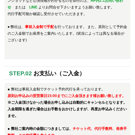
ンショットなど公演情報がわかるものを添付の上、
HP内1:1お問い合わ
せ
または
LINE
よりお問合せ
下さいますようお願い致します。
代行手配可能か確認し受付させていただきます。
●
弊社は、
事前入金制で手配
を行っております。
また、原則として予約金
のご入金順でお座席をご案内いたします。(状況によっては異なる場合が
ございます)
STEP.02
お支払い（ご入金）
●
弊社は事前入金制でチケット予約代行を承っております。
原則お申込みの翌営業日15:00までにご入金頂きます様お願い致します。
※ご入金頂けなかった場合お申し込みは自動的にキャンセルとなります。
入金期限を過ぎた場合はお手数をおかけしますが、再度お申込みください
ませ。
●
弊社ご案内時の金額につきましては、
チケット代、代行手数料、発券手