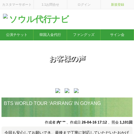
×
カスタマーサポート
1:1お問合せ
ログイン
新規登録
ソウル代行ナビ
公演チケット
韓国入金代行
ファングッズ
サイン会
お客様の声
BTS WORLD TOUR ‘ARIRANG’ IN GOYANG
作成者
内* **
、作成日
26-04-16 17:12
、照会
1,101回
今回も安心してお願いでき、最後まで丁寧に対応していただいたおかげ