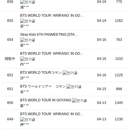
656
04-19
775
浦* **
BTS WORLD TOUR ‘ARIRANG’ IN GO…
655
04-19
1262
原* **
Stray Kids 6TH FANMEETING [STA…
654
04-16
763
坂* **
BTS WORLD TOUR ‘ARIRANG’ IN GO…
閲覧中
04-16
1102
内* **
BTS WORLD TOURコヤン
652
04-16
1225
汐* **
BTS ワールドツアー コヤン
651
04-15
988
造* **
BTS WORLD TOUR IN GOYANG
650
04-13
1345
森* **
BTS WORLD TOUR ‘ARIRANG’ IN GO…
649
04-13
1230
押* **