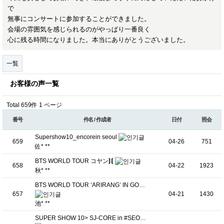
で
無事にコンサートに参加することができました。
会場の雰囲気を感じられるのがやっぱり一番良く
心に残る時間になりました。本当にありがとうございました。
一覧
お客様の声一覧
Total 659件
1 ページ
番号
件名 / 作成者
日付
照会
Supershow10_encorein seoul
659
04-26
751
佐* **
BTS WORLD TOUR コヤン⟭⟬
658
04-22
1923
秋* **
BTS WORLD TOUR ‘ARIRANG’ IN GO…
657
04-21
1430
池* **
SUPER SHOW 10> SJ-CORE in #SEO…