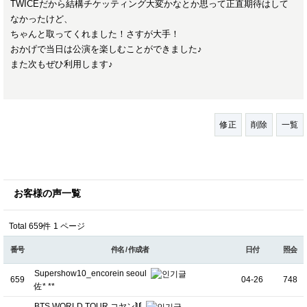
TWICEだから結構チケッティング大変かなとか思って正直期待はして
なかったけど、
ちゃんと取ってくれました！さすが大手！
おかげで当日は公演を楽しむことができました♪
また次もぜひ利用します♪
修正
削除
一覧
お客様の声一覧
Total 659件
1 ページ
番号
件名 / 作成者
日付
照会
Supershow10_encorein seoul
659
04-26
748
佐* **
BTS WORLD TOUR コヤン⟭⟬