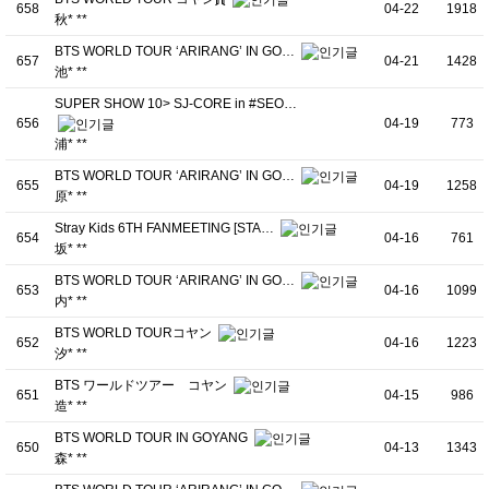
658
04-22
1918
秋* **
BTS WORLD TOUR ‘ARIRANG’ IN GO…
657
04-21
1428
池* **
SUPER SHOW 10> SJ-CORE in #SEO…
656
04-19
773
浦* **
BTS WORLD TOUR ‘ARIRANG’ IN GO…
655
04-19
1258
原* **
Stray Kids 6TH FANMEETING [STA…
654
04-16
761
坂* **
BTS WORLD TOUR ‘ARIRANG’ IN GO…
653
04-16
1099
内* **
BTS WORLD TOURコヤン
652
04-16
1223
汐* **
BTS ワールドツアー コヤン
651
04-15
986
造* **
BTS WORLD TOUR IN GOYANG
650
04-13
1343
森* **