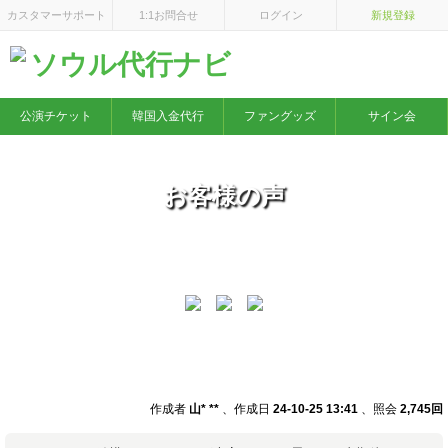
×
カスタマーサポート
1:1お問合せ
ログイン
新規登録
ソウル代行ナビ
公演チケット
韓国入金代行
ファングッズ
サイン会
お客様の声
TWICE ファンミーティング
作成者
山* **
、作成日
24-10-25 13:41
、照会
2,745回