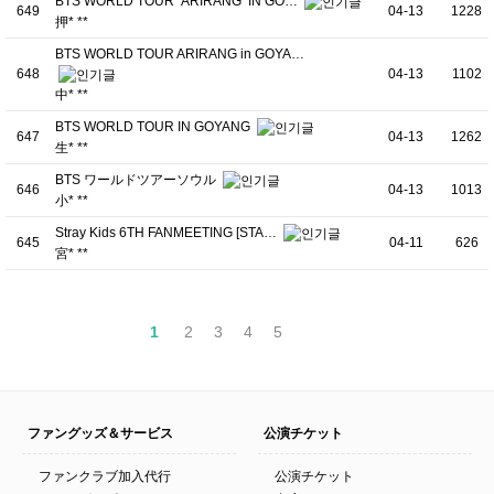
BTS WORLD TOUR ‘ARIRANG’ IN GO…
649
04-13
1228
押* **
BTS WORLD TOUR ARIRANG in GOYA…
648
04-13
1102
中* **
BTS WORLD TOUR IN GOYANG
647
04-13
1262
生* **
BTS ワールドツアーソウル
646
04-13
1013
小* **
Stray Kids 6TH FANMEETING [STA…
645
04-11
626
宮* **
1
2
3
4
5
ファングッズ＆サービス
公演チケット
ファンクラブ加入代行
公演チケット