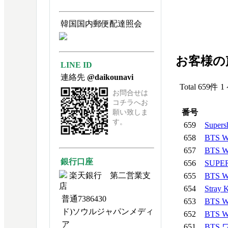
韓国国内郵便配達照会
お客様の
LINE ID
連絡先
@daikounavi
Total 659件
1
お問合せは
コチラへお
番号
願い致しま
す。
659
Supers
658
BTS 
657
BTS 
銀行口座
656
SUPER
楽天銀行 第二営業支
655
BTS 
店
654
Stray 
普通7386430
653
BTS 
ド)ソウルジャパンメディ
652
BTS 
ア
651
BTS