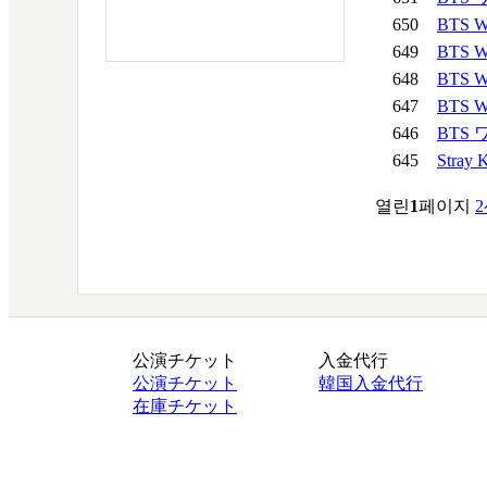
650
BTS 
649
BTS 
648
BTS 
647
BTS 
646
BTS
645
Stray 
열린
1
페이지
2
公演チケット
入金代行
公演チケット
韓国入金代行
在庫チケット