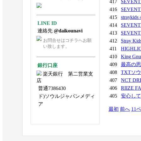
417
SEVEN
416
SEVEN
415
straykids
LINE ID
414
SEVENTEE
連絡先
@daikounavi
413
SEVEN
お問合せはコチラへお願
412
Stray Kid
い致します。
411
HIGHLIG
410
King G
409
最高の
銀行口座
408
TXTソ
楽天銀行 第二営業支
407
NCT DR
店
406
RIIZE F
普通7386430
405
安心し
ド)ソウルジャパンメディ
ア
最初
前へ
11