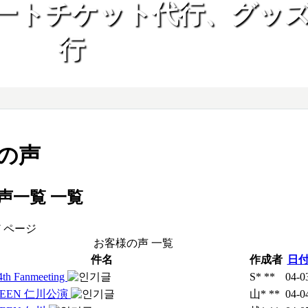
ートチケット代行、グッ
行
の声
声一覧
一覧
7 ページ
お客様の声 一覧
件名
作成者
日
 4th Fanmeeting
S* **
04-0
TEEN 仁川公演
山* **
04-0