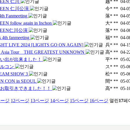
TEEN 仁川
越* **
04-0
TEEN 仁川公演
今* **
04-0
 4th Fanmeeting
落* **
04-0
N follow again in Inchon
大* **
04-0
TEEN仁川公演
落* **
04-0
s 4th fanmeeting
福* **
04-0
HT LIVE 2024 [LIGHTS GO ON AGAIN]
兵* **
04-1
nu Asia Tour THE GREATEST UNKNOWN
高* **
04-2
思い出が出来ました！
平* **
05-0
ウルコン
ス* **
05-0
EAM SHOW 3
松* **
05-0
AN CON in SEOUL
間* **
05-0
てお取引きできました！！
高* **
05-1
ページ
12
ページ
13
ページ
14
ページ
15
ページ
16
ページ
열린
17
페