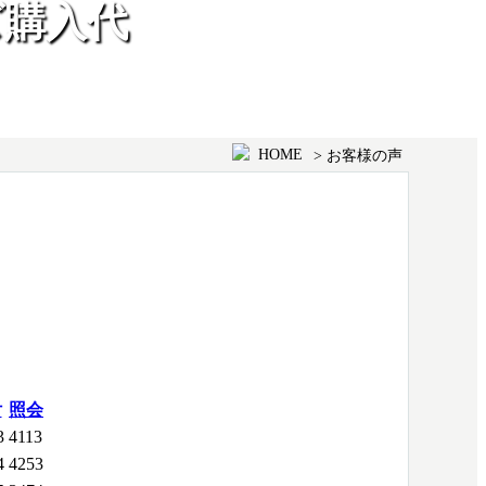
ズ購入代
HOME
> お客様の声
付
照会
3
4113
4
4253