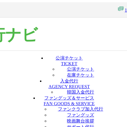
行ナビ
公演チケット
TICKET
公演チケット
在庫チケット
入金代行
AGENCY REQUEST
韓国入金代行
ファングッズ＆サービス
FAN GOODS & SERVICE
ファンクラブ加入代行
ファングッズ
映画舞台挨拶
サポート代行