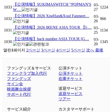
【公演情報】SUKIMASWITCH "POPMAN'S
03-
1033
1224
27
W…
【公演情報】2026 XngHan&Xoul Fanmeet…
03-
1032
966
26
【公演情報】2026 IRENE ASIA TOUR 【I-…
03-
1031
1134
25
【公演情報】back number ASIA TOUR [G…
03-
1030
1345
20
열린
1
페이지
2
ページ
3
ページ
4
ページ
5
ページ
次へ
最後
ファングッズ＆サービス
公演チケット
ファンクラブ加入代行
公演チケット
ファングッズ
在庫チケット
サイン会
送迎サービス
映画舞台挨拶
送迎サービス
サポート代行
ツアー
サービス紹介
カスタマーサポート