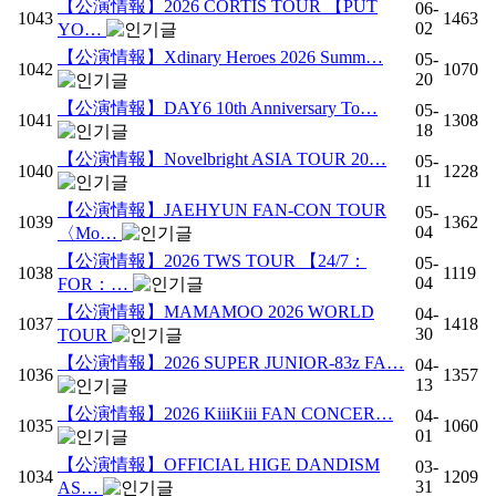
【公演情報】2026 CORTIS TOUR 【PUT
06-
1043
1463
02
YO…
【公演情報】Xdinary Heroes 2026 Summ…
05-
1042
1070
20
【公演情報】DAY6 10th Anniversary To…
05-
1041
1308
18
【公演情報】Novelbright ASIA TOUR 20…
05-
1040
1228
11
【公演情報】JAEHYUN FAN-CON TOUR
05-
1039
1362
04
〈Mo…
【公演情報】2026 TWS TOUR 【24/7：
05-
1038
1119
04
FOR：…
【公演情報】MAMAMOO 2026 WORLD
04-
1037
1418
30
TOUR
【公演情報】2026 SUPER JUNIOR-83z FA…
04-
1036
1357
13
【公演情報】2026 KiiiKiii FAN CONCER…
04-
1035
1060
01
【公演情報】OFFICIAL HIGE DANDISM
03-
1034
1209
31
AS…