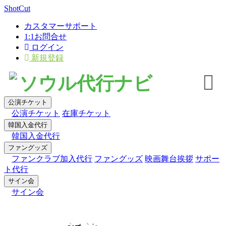
×
ShotCut
カスタマーサポート
1:1お問合せ
ログイン
新規登録
ソウル代行ナビ
公演チケット
公演チケット
在庫チケット
韓国入金代行
韓国入金代行
ファングッズ
ファンクラブ加入代行
ファングッズ
映画舞台挨拶
サポー
ト代行
サイン会
サイン会