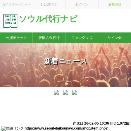
×
カスタマーサポート
1:1お問合せ
ログイン
新規登録
ソウル代行ナビ
公演チケット
韓国入金代行
ファングッズ
サイン会
新着ニュース
【公演情報】2026 KIM MYUNGSOO BIRTHDAY PARTY
[Every day L＋ovely day] SEASON …
作成日
26-02-05 10:36
照会
1,072回
https://www.seoul-daikounavi.com/shop/item.php?