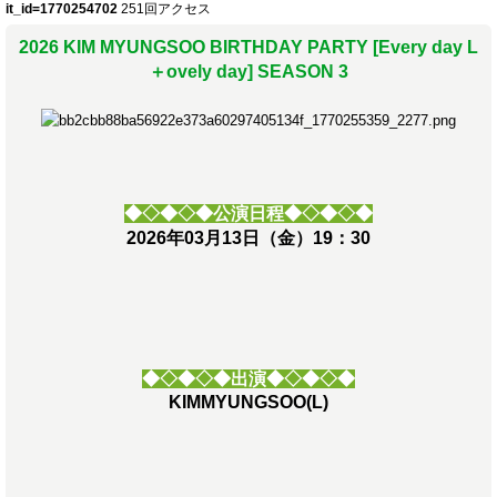
it_id=1770254702
251回アクセス
2026 KIM MYUNGSOO BIRTHDAY PARTY [Every day L
＋ovely day] SEASON 3
◆◇◆◇◆公演日程◆◇◆◇◆
2026年03月13日（金）19：30
◆◇◆◇◆出演◆◇◆◇◆
KIMMYUNGSOO(L)