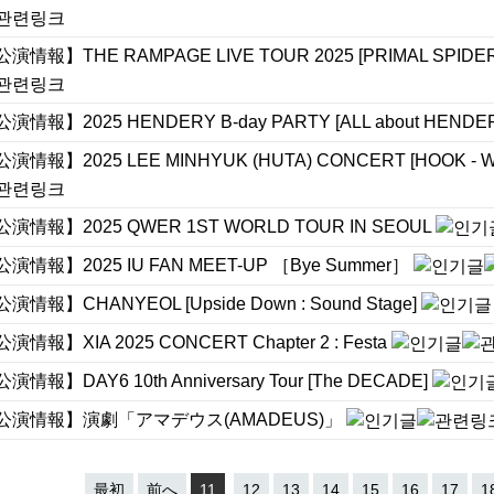
演情報】THE RAMPAGE LIVE TOUR 2025 [PRIMAL SPIDER]
演情報】2025 HENDERY B-day PARTY [ALL about HENDE
演情報】2025 LEE MINHYUK (HUTA) CONCERT [HOOK - WH
公演情報】2025 QWER 1ST WORLD TOUR IN SEOUL
演情報】2025 IU FAN MEET-UP ［Bye Summer］
演情報】CHANYEOL [Upside Down : Sound Stage]
演情報】XIA 2025 CONCERT Chapter 2 : Festa
演情報】DAY6 10th Anniversary Tour [The DECADE]
公演情報】演劇「アマデウス(AMADEUS)」
最初
前へ
11
12
13
14
15
16
17
1