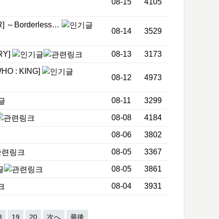
08-15
4105
 ～Borderless…
08-14
3529
RY]
08-13
3173
O : KING]
08-12
4973
08-11
3299
08-08
4184
08-06
3802
08-05
3367
08-05
3861
08-04
3931
8
19
20
次へ
最後