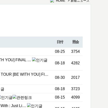
HOME
> 新着ニュース
日付
照会
08-25
3754
H YOU] FINAL …
08-18
4282
OUR [BE WITH YOU] FI…
08-30
2017
08-18
3723
08-15
4099
h : Just Li…