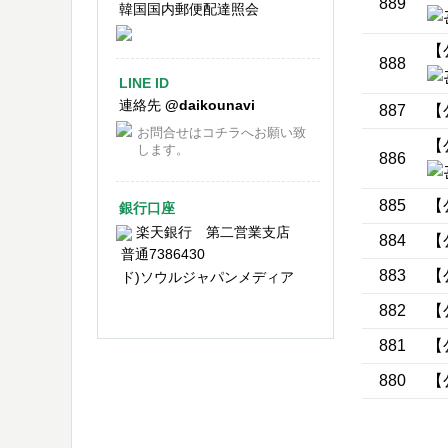
889
韓国国内郵便配達照会
【公
888
LINE ID
連絡先
@daikounavi
887
【公
お問合せはコチラへお願い致
【公
します。
886
885
【
銀行口座
楽天銀行 第二営業支店
884
【公
普通7386430
883
【公
ド)ソウルジャパンメディア
882
【公
881
【公
880
【