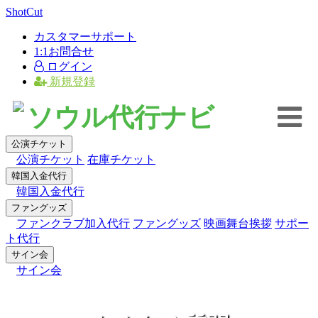
×
ShotCut
カスタマーサポート
1:1お問合せ
ログイン
新規登録
ソウル代行ナビ
公演チケット
公演チケット
在庫チケット
韓国入金代行
韓国入金代行
ファングッズ
ファンクラブ加入代行
ファングッズ
映画舞台挨拶
サポー
ト代行
サイン会
サイン会