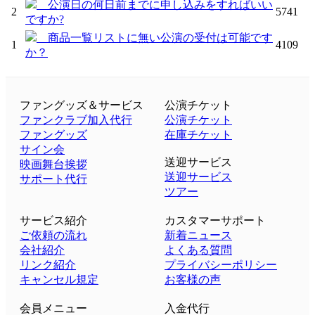
公演日の何日前までに申し込みをすればいい
2
5741
ですか?
商品一覧リストに無い公演の受付は可能です
1
4109
か？
ファングッズ＆サービス
公演チケット
ファンクラブ加入代行
公演チケット
ファングッズ
在庫チケット
サイン会
送迎サービス
映画舞台挨拶
送迎サービス
サポート代行
ツアー
サービス紹介
カスタマーサポート
ご依頼の流れ
新着ニュース
会社紹介
よくある質問
リンク紹介
プライバシーポリシー
キャンセル規定
お客様の声
会員メニュー
入金代行