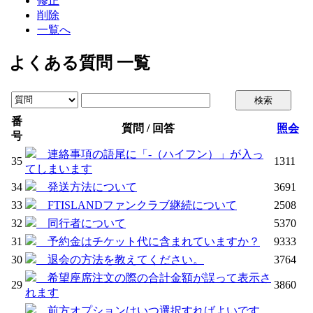
修正
削除
一覧へ
よくある質問 一覧
番
質問 / 回答
照会
号
連絡事項の語尾に「-（ハイフン）」が入っ
35
1311
てしまいます
34
発送方法について
3691
33
FTISLANDファンクラブ継続について
2508
32
同行者について
5370
31
予約金はチケット代に含まれていますか？
9333
30
退会の方法を教えてください。
3764
希望座席注文の際の合計金額が誤って表示さ
29
3860
れます
前方オプションはいつ選択すればよいです