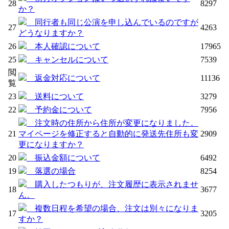
28
8297
か？
同行者も同じ公演を申し込んでいるのですが
27
4263
どうなりますか？
26
本人確認について
17965
25
キャンセルについて
7539
閲
返金対応について
11136
覧
23
送料について
3279
22
予約金について
7956
注文時の住所から住所が変更になりました。
21
マイページを修正すると自動的に発送先住所も変
2909
更になりますか？
20
振込金額について
6492
19
落選の場合
8254
購入したつもりが、注文履歴に表示されませ
18
3677
ん。
複数日程を希望の場合、注文は別々になりま
17
3205
すか？