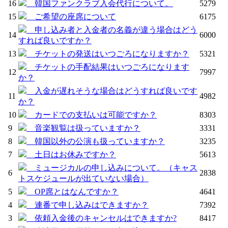
16
韓国ファンクラブ入会代行について。
5279
15
ご希望の座席について
6175
申し込み者と入金者の名義が違う場合はどう
14
6000
すれば良いですか？
13
チケットの発送はいつごろになりますか？
5321
チケットの手配結果はいつごろになります
12
7997
か？
入金が遅れそうな場合はどうすれば良いです
11
4982
か？
10
カードでの支払いは可能ですか？
8303
9
音楽観覧は扱っていますか？
3331
8
韓国以外の公演も扱っていますか？
3235
7
土日はお休みですか？
5613
ミュージカルの申し込みについて。（キャス
6
2838
トスケジュールが出ていない場合）
5
OP席とはなんですか？
4641
4
連番で申し込みはできますか？
7392
3
依頼入金後のキャンセルはできますか?
8417