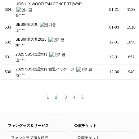
HOSHI X WOOZI FAN CONCERT [WAR…
634
01-21
1123
髙* **
SBS歌謡大典
633
01-03
1510
上* **
SBS歌謡大典2025
632
12-31
1050
塚* **
2025 SBS歌謡大典
631
12-31
857
山* **
2025 SBS歌謡大典 観覧パッケージ
630
12-30
940
池* **
1
2
3
4
5
ファングッズ＆サービス
公演チケット
ファンクラブ加入代行
公演チケット