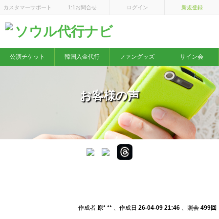
×
カスタマーサポート
1:1お問合せ
ログイン
新規登録
ソウル代行ナビ
公演チケット
韓国入金代行
ファングッズ
サイン会
お客様の声
Stray Kids 6TH FANMEETING [STAY in Our Little House]
作成者
原* **
、作成日
26-04-09 21:46
、照会
499回