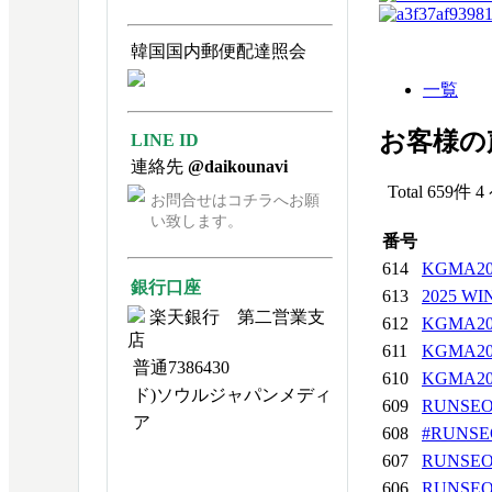
韓国国内郵便配達照会
一覧
お客様の
LINE ID
連絡先
@daikounavi
Total 659件
4
お問合せはコチラへお願
い致します。
番号
614
KGMA2
銀行口座
613
2025 W
楽天銀行 第二営業支
612
KGMA2
店
611
KGMA2
普通7386430
610
KGMA2
ド)ソウルジャパンメディ
609
RUNSEO
ア
608
#RUNSEO
607
RUNSE
606
RUNSEO