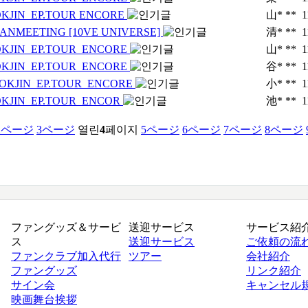
KJIN_EP.TOUR ENCORE
山* **
1
FANMEETING [10VE UNIVERSE]
清* **
1
KJIN_EP.TOUR_ENCORE
山* **
1
KJIN_EP.TOUR_ENCORE
谷* **
1
OKJIN_EP.TOUR_ENCORE
小* **
1
KJIN_EP.TOUR_ENCOR
池* **
1
2
ページ
3
ページ
열린
4
페이지
5
ページ
6
ページ
7
ページ
8
ページ
ファングッズ＆サービ
送迎サービス
サービス紹
ス
送迎サービス
ご依頼の流
ファンクラブ加入代行
ツアー
会社紹介
ファングッズ
リンク紹介
サイン会
キャンセル
映画舞台挨拶