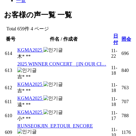
一覧
お客様の声一覧
一覧
Total 659件
4 ページ
日
番号
件名 / 作成者
照会
付
KGMA2025
11-
614
696
22
木* **
2025 WINNER CONCERT ［IN OUR CI…
11-
613
840
18
吉* **
KGMA2025
11-
612
763
18
吉* **
KGMA2025
11-
611
707
18
遠* **
KGMA2025
11-
610
788
17
小* **
RUNSEOKJIN_EP.TOUR_ENCORE
11-
609
1176
10