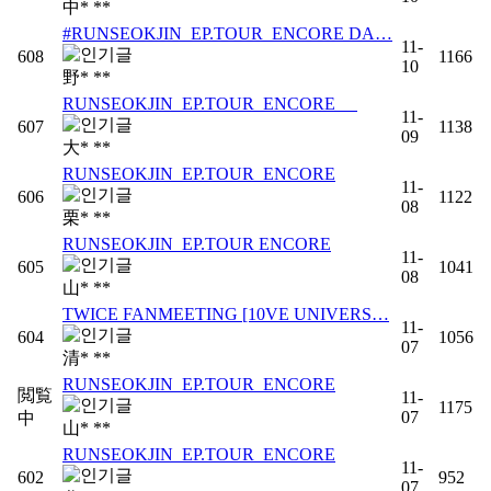
中* **
#RUNSEOKJIN_EP.TOUR_ENCORE DA…
11-
608
1166
10
野* **
RUNSEOKJIN_EP.TOUR_ENCORE
11-
607
1138
09
大* **
RUNSEOKJIN_EP.TOUR_ENCORE
11-
606
1122
08
栗* **
RUNSEOKJIN_EP.TOUR ENCORE
11-
605
1041
08
山* **
TWICE FANMEETING [10VE UNIVERS…
11-
604
1056
07
清* **
RUNSEOKJIN_EP.TOUR_ENCORE
閲覧
11-
1175
07
中
山* **
RUNSEOKJIN_EP.TOUR_ENCORE
11-
602
952
07