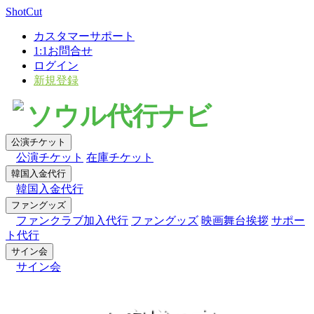
×
ShotCut
カスタマーサポート
1:1お問合せ
ログイン
新規登録
ソウル代行ナビ
公演チケット
公演チケット
在庫チケット
韓国入金代行
韓国入金代行
ファングッズ
ファンクラブ加入代行
ファングッズ
映画舞台挨拶
サポー
ト代行
サイン会
サイン会