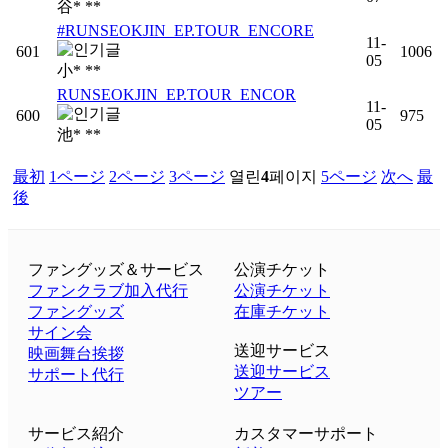
谷* **
#RUNSEOKJIN_EP.TOUR_ENCORE
11-
601
1006
05
小* **
RUNSEOKJIN_EP.TOUR_ENCOR
11-
600
975
05
池* **
最初
1
ページ
2
ページ
3
ページ
열린
4
페이지
5
ページ
次へ
最
後
ファングッズ＆サービス
公演チケット
ファンクラブ加入代行
公演チケット
ファングッズ
在庫チケット
サイン会
送迎サービス
映画舞台挨拶
送迎サービス
サポート代行
ツアー
サービス紹介
カスタマーサポート