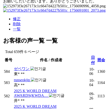
お願いしたいと思います。ありがとうございました。
修正
削除
一覧
お客様の声一覧
一覧
Total 659件
6 ページ
日
番号
件名 / 作成者
照会
付
ゼベワン
10-
584
1360
06
東* **
runseokjin
10-
583
1164
04
高* **
2025 K WORLD DREAM
09-
AWARDS(KWDA…
582
1113
26
井* **
2025 K WORLD DREAM