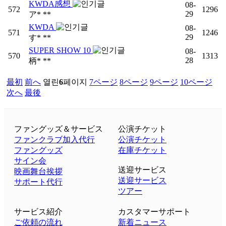
KWDA感想
08-
572
1296
29
ア* **
KWDA
08-
571
1246
29
す* **
SUPER SHOW 10
08-
570
1313
28
柄* **
最初
前へ
열린
6
페이지
7
ページ
8
ページ
9
ページ
10
ページ
次へ
最後
ファングッズ＆サービス
公演チケット
ファンクラブ加入代行
公演チケット
ファングッズ
在庫チケット
サイン会
送迎サービス
映画舞台挨拶
送迎サービス
サポート代行
ツアー
サービス紹介
カスタマーサポート
ご依頼の流れ
新着ニュース