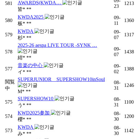
09-
AWARDS(KWDA…
581
1213
23
皆* **
KWDA2025
09-
580
1360
11
板* **
KWDA
09-
579
1317
07
杉* **
2025-26 aespa LIVE TOUR -SYNK …
09-
578
1438
07
紺* **
音楽の中心
09-
577
1388
02
イ* **
SUPERJUNIOR SUPERSHOW10inSoul
閲覧
08-
1246
31
中
M* **
SUPERSHOW10
08-
575
1100
31
う* **
KWD2025参加
08-
574
1200
30
櫻* **
KWDA
08-
573
1142
30
み* **