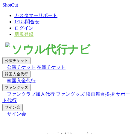
×
ShotCut
カスタマーサポート
1:1お問合せ
ログイン
新規登録
ソウル代行ナビ
公演チケット
公演チケット
在庫チケット
韓国入金代行
韓国入金代行
ファングッズ
ファンクラブ加入代行
ファングッズ
映画舞台挨拶
サポー
ト代行
サイン会
サイン会