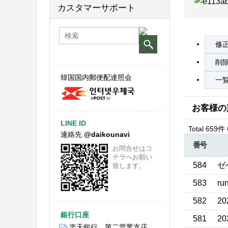
カスタマーサポート
修
削
韓国国内郵便配達照会
一
お客様の
LINE ID
Total 659件
連絡先
@daikounavi
番号
お問合せはコ
チラへお願い
584
ゼ
致します。
583
ru
582
20
銀行口座
581
20
楽天銀行 第二営業支店