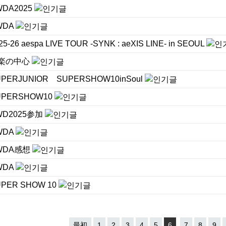
WDA2025
WDA
25-26 aespa LIVE TOUR -SYNK : aeXIS LINE- in SEOUL
楽の中心
UPERJUNIOR SUPERSHOW10inSoul
UPERSHOW10
WD2025参加
WDA
WDA感想
WDA
UPER SHOW 10
最初
1
2
3
4
5
6
7
8
9