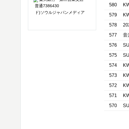
580
K
普通7386430
ド)ソウルジャパンメディア
579
K
578
20
577
音
576
S
575
S
574
K
573
K
572
K
571
K
570
S