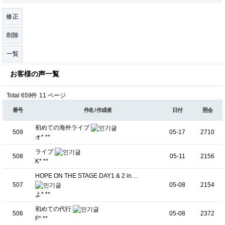
修正
削除
一覧
お客様の声一覧
Total 659件
11 ページ
番号
件名 / 作成者
日付
照会
初めての海外ライブ
509
05-17
2710
オ* **
ライブ
508
05-11
2156
K* **
HOPE ON THE STAGE DAY1 & 2 in…
507
05-08
2154
よ* **
初めての代行
506
05-08
2372
F* **