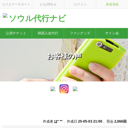
カスタマーサポート
1:1お問合せ
ログイン
新規登録
ソウル代行ナビ
公演チケット
韓国入金代行
ファングッズ
サイン会
お客様の声
いつも利用してます／sweeTY OKCAT's Happy Valentine's
Day
作成者
は* **
、作成日
25-05-03 21:00
、照会
2,066回