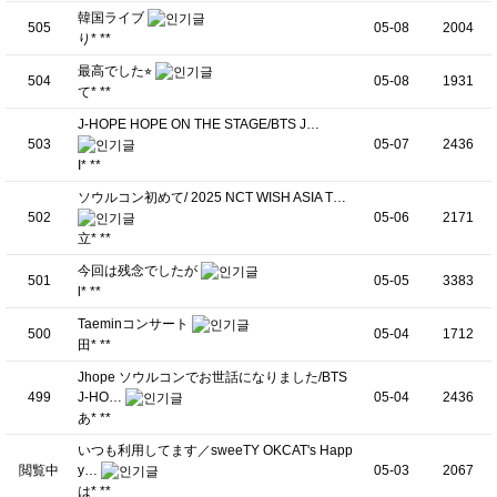
韓国ライブ
505
05-08
2004
り* **
最高でした⭐︎
504
05-08
1931
て* **
J-HOPE HOPE ON THE STAGE/BTS J…
503
05-07
2436
I* **
ソウルコン初めて/ 2025 NCT WISH ASIA T…
502
05-06
2171
立* **
今回は残念でしたが
501
05-05
3383
l* **
Taeminコンサート
500
05-04
1712
田* **
Jhope ソウルコンでお世話になりました/BTS
499
J-HO…
05-04
2436
あ* **
いつも利用してます／sweeTY OKCAT's Happ
閲覧中
y…
05-03
2067
は* **