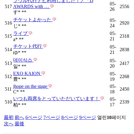
ソウル代行ナビ利用しました！／「D
05-
517
AWARDS with …
2556
26
す* **
チケットよかった
05-
516
2920
24
じ* **
ライブ
05-
515
2318
21
a* **
チケット代行
05-
514
2838
21
ゆ* **
데이식스
05-
513
2417
20
일* **
EXO KAION
05-
512
2268
豊* **
19
jhope on the stage
05-
511
2450
C* **
18
いつも両席をとっていただいています！
05-
510
2339
17
柏* **
最初
前へ
6
ページ
7
ページ
8
ページ
9
ページ
열린
10
페이지
次へ
最後