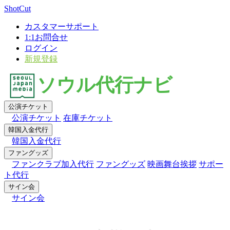
×
ShotCut
カスタマーサポート
1:1お問合せ
ログイン
新規登録
ソウル代行ナビ
公演チケット
公演チケット
在庫チケット
韓国入金代行
韓国入金代行
ファングッズ
ファンクラブ加入代行
ファングッズ
映画舞台挨拶
サポー
ト代行
サイン会
サイン会