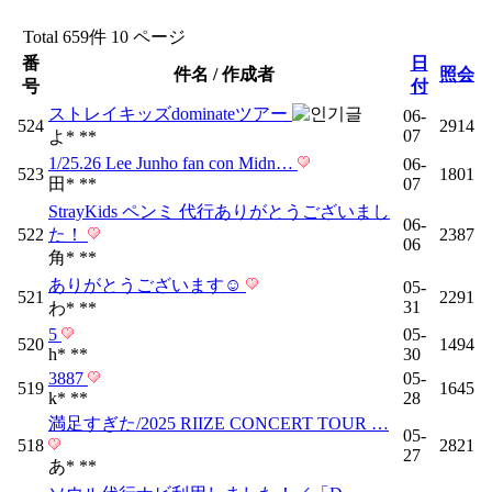
Total 659件
10 ページ
番
日
件名 / 作成者
照会
号
付
ストレイキッズdominateツアー
06-
524
2914
07
よ* **
1/25.26 Lee Junho fan con Midn…
06-
523
1801
田* **
07
StrayKids ペンミ 代行ありがとうございまし
06-
522
た！
2387
06
角* **
ありがとうございます☺︎
05-
521
2291
31
わ* **
5
05-
520
1494
h* **
30
3887
05-
519
1645
k* **
28
満足すぎた/2025 RIIZE CONCERT TOUR …
05-
518
2821
27
あ* **