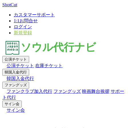
×
ShotCut
カスタマーサポート
1:1お問合せ
ログイン
新規登録
ソウル代行ナビ
公演チケット
公演チケット
在庫チケット
韓国入金代行
韓国入金代行
ファングッズ
ファンクラブ加入代行
ファングッズ
映画舞台挨拶
サポー
ト代行
サイン会
サイン会