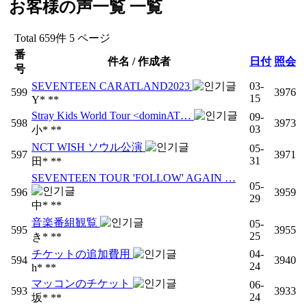
お客様の声一覧
一覧
Total 659件
5 ページ
番
件名 / 作成者
日付
照会
号
SEVENTEEN CARATLAND2023
03-
599
3976
15
Y* **
Stray Kids World Tour <dominAT…
09-
598
3973
03
小* **
NCT WISH ソウル公演
05-
597
3971
31
田* **
SEVENTEEN TOUR 'FOLLOW' AGAIN …
05-
596
3959
29
中* **
音楽番組観覧
05-
595
3955
25
き* **
チケットの追加費用
04-
594
3940
24
h* **
マッコンのチケット
06-
593
3933
24
坂* **