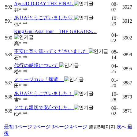
AgustD D-DAY THE FINAL
08-
592
3927
07
井* **
ありがとうございました♡
10-
591
3912
29
梶* **
King Gnu Asia Tour THE GREATES…
04-
590
3902
22
高* **
不安に寄り添ってくださいました
08-
589
3899
14
石* **
代行の感想について
04-
588
3895
25
松* **
ミュージカル「帰還」
01-
587
3887
20
田* **
ありがとうございました！
10-
586
3879
28
吉* **
とても親切で安心でした。
09-
585
3871
02
ゆ* **
最初
1
ページ
2
ページ
3
ページ
4
ページ
열린
5
페이지
次へ
最
後