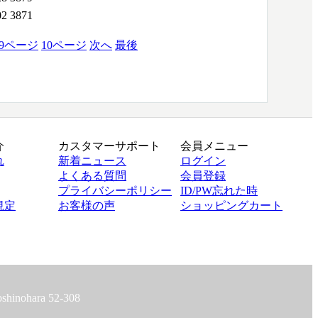
02
3871
9
ページ
10
ページ
次へ
最後
介
カスタマーサポート
会員メニュー
れ
新着ニュース
ログイン
よくある質問
会員登録
プライバシーポリシー
ID/PW忘れた時
規定
お客様の声
ショッピングカート
hinohara 52-308