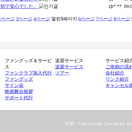
親切で安心でした。
ゆ* **
09-
2
ページ
3
ページ
4
ページ
열린
5
페이지
6
ページ
7
ページ
8
ページ
ファングッズ＆サービ
送迎サービス
サービス紹
ス
送迎サービス
ご依頼の流
ファンクラブ加入代行
ツアー
会社紹介
ファングッズ
リンク紹介
サイン会
キャンセル
映画舞台挨拶
サポート代行
住所：Fukuoka-shi ,Sawara-ku ,Hos