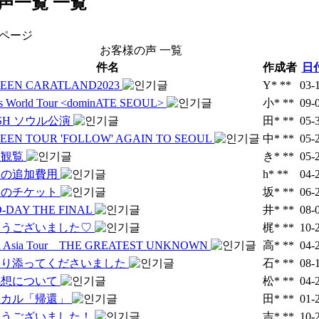
声一覧
一覧
 ページ
お客様の声 一覧
件名
作成者
日
EEN CARATLAND2023
Y* **
03-
ds World Tour <dominATE SEOUL>
小* **
09-
ISH ソウル公演
田* **
05-
EEN TOUR 'FOLLOW' AGAIN TO SEOUL
中* **
05-
組観覧
き* **
05-
トの追加費用
h* **
04-
ンのチケット
坂* **
06-
D-DAY THE FINAL
井* **
08-
とうございました♡
梶* **
10-
nu Asia Tour THE GREATEST UNKNOWN
高* **
04-
寄り添ってくださいました
石* **
08-
感想について
松* **
04-
ジカル「帰還」
田* **
01-
とうございました！
吉* **
10-