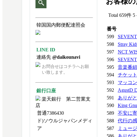
お客様の
Total 659件
5
韓国国内郵便配達照会
番号
599
SEVENT
598
Stray Ki
LINE ID
597
NCT W
連絡先
@daikounavi
596
SEVENT
お問合せはコチラへお願
595
音楽番
い致します。
594
チケッ
593
マッコ
592
AgustD 
銀行口座
591
ありが
楽天銀行 第二営業支
590
King G
店
589
不安に
普通7386430
588
代行の
ド)ソウルジャパンメディ
587
ミュー
ア
586
ありが