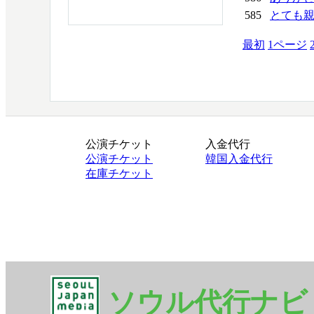
585
とても
最初
1
ページ
公演チケット
入金代行
公演チケット
韓国入金代行
在庫チケット
ソウル代行ナビ