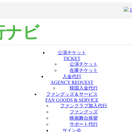
行ナビ
公演チケット
TICKET
公演チケット
在庫チケット
入金代行
AGENCY REQUEST
韓国入金代行
ファングッズ＆サービス
FAN GOODS & SERVICE
ファンクラブ加入代行
ファングッズ
映画舞台挨拶
サポート代行
サイン会