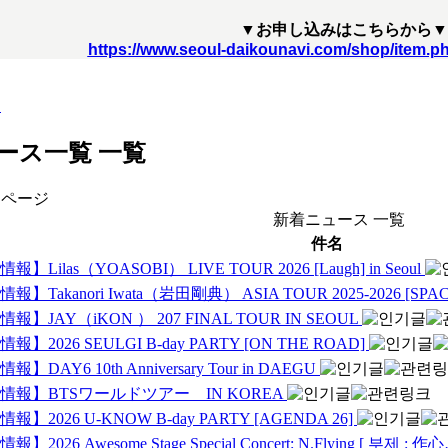
▼お申し込みはこちらから▼
https://www.seoul-daikounavi.com/shop/item.p
ト
ース一覧
一覧
 ページ
新着ニュース 一覧
件名
】Lilas（YOASOBI） LIVE TOUR 2026 [Laugh] in Seoul
報】Takanori Iwata（岩田剛典） ASIA TOUR 2025-2026 [SP
報】JAY（iKON ） 207 FINAL TOUR IN SEOUL
報】2026 SEULGI B-day PARTY [ON THE ROAD]
】DAY6 10th Anniversary Tour in DAEGU
情報】BTSワールドツアー IN KOREA
報】2026 U-KNOW B-day PARTY [AGENDA 26]
】2026 Awesome Stage Special Concert: N.Flying [ 부제 : 作