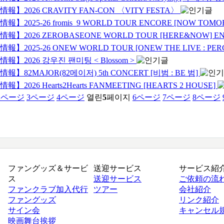
報】2026 CRAVITY FAN-CON 〈VITY FESTA〉
報】2025-26 fromis_9 WORLD TOUR ENCORE [NOW TOMO
報】2026 ZEROBASEONE WORLD TOUR [HERE&NOW] E
報】2025-26 ONEW WORLD TOUR [ONEW THE LIVE : PERC
報】2026 강우진 팬미팅 < Blossom >
報】82MAJOR(82메이저) 5th CONCERT [비범 : BE 범]
】2026 Hearts2Hearts FANMEETING [HEARTS 2 HOUSE]
2
ページ
3
ページ
4
ページ
열린
5
페이지
6
ページ
7
ページ
8
ページ
ファングッズ＆サービ
送迎サービス
サービス紹
ス
送迎サービス
ご依頼の流
ファンクラブ加入代行
ツアー
会社紹介
ファングッズ
リンク紹介
サイン会
キャンセル
映画舞台挨拶