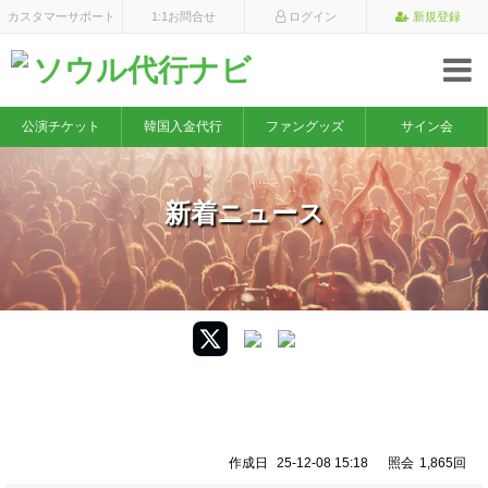
×
カスタマーサポート
1:1お問合せ
ログイン
新規登録
ソウル代行ナビ
公演チケット
韓国入金代行
ファングッズ
サイン会
新着ニュース
【公演情報】RYEOWOOKS AGIT CONCERT : Special
Rucky draW
作成日
25-12-08 15:18
照会
1,865回