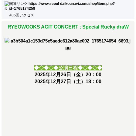
https://www.seoul-daikounavi.com/shop/item.php?
it_id=1765174258
405回アクセス
RYEOWOOKS AGIT CONCERT : Special Rucky draW
◆◇◆◇◆公演日程◆◇◆◇◆
2025年12月26日（金）20：00
2025年12月27日（土）18：00