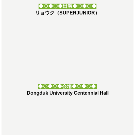
◆◇◆◇◆出演◆◇◆◇◆
リョウク（SUPERJUNIOR）
◆◇◆◇◆
会場◆◇◆◇◆
Dongduk University Centennial Hall