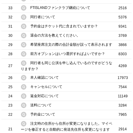
FTISLANDファンクラブ継続について
33
2516
同行者について
32
5376
予約金はチケット代に含まれていますか？
31
9341
退会の方法を教えてください。
30
3769
希望座席注文の際の合計金額が誤って表示されます
29
3866
前方オプションはいつ選択すればよいですか？
28
8303
同行者も同じ公演を申し込んでいるのですがどうな
27
4269
りますか？
本人確認について
26
17973
キャンセルについて
25
7544
返金対応について
24
11149
送料について
23
3284
予約金について
22
7965
注文時の住所から住所が変更になりました。マイペ
21
2914
ージを修正すると自動的に発送先住所も変更になります