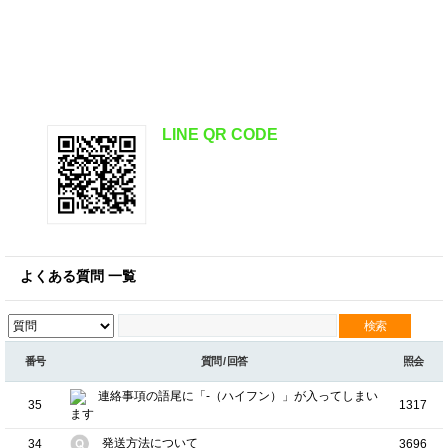
お電話、メール、ラインで気軽にお問合せください。
またフォームによるお問合せも24時間受付しており
ます。
LINE QR CODE
@daikounavi
を登録するか
左側のQRコードをアプリから
お読みしてください。
よくある質問 一覧
番号
質問 / 回答
照会
連絡事項の語尾に「-（ハイフン）」が入ってしまい
35
1317
ます
発送方法について
34
3696